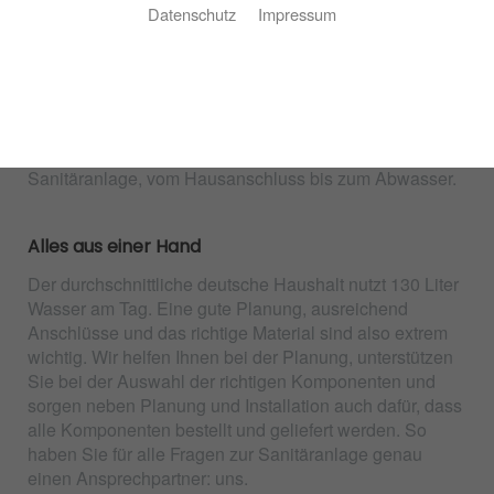
SANTEC GmbH & Co.KG: für Sie vor Ort
Datenschutz
Impressum
Wasser ist Gemeindesache – entsprechend wichtig ist
es, einen Partner zu haben, der sich mit den örtlichen
Gegebenheiten auskennt. SANTEC GmbH & Co.KG ist
Ihr Partner vor Ort aus Stuttgart. Ob Neubau oder
Sanierung: Wir planen und installieren Ihre
Sanitäranlage, vom Hausanschluss bis zum Abwasser.
Alles aus einer Hand
Der durchschnittliche deutsche Haushalt nutzt 130 Liter
Wasser am Tag. Eine gute Planung, ausreichend
Anschlüsse und das richtige Material sind also extrem
wichtig. Wir helfen Ihnen bei der Planung, unterstützen
Sie bei der Auswahl der richtigen Komponenten und
sorgen neben Planung und Installation auch dafür, dass
alle Komponenten bestellt und geliefert werden. So
haben Sie für alle Fragen zur Sanitäranlage genau
einen Ansprechpartner: uns.