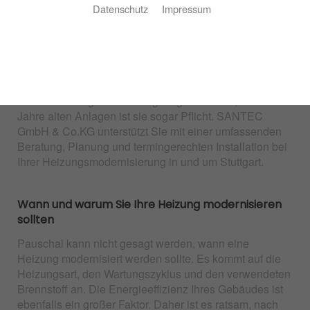
Datenschutz
Impressum
Zuverlässige Wärme, jederzeit
Eine Heizungsmodernisierung ist eine Investition, die
einerseits wohlüberlegt, andererseits nicht
aufgeschoben werden sollte. Nach 15 Jahren sollte eine
Modernisierung in Betracht gezogen werden, bei 30
Jahre alten Anlagen ist sie sogar Pflicht. SANTEC
GmbH & Co.KG unterstützt Sie mit einer umfassenden
Beratung, Planung und termingerechten Installation bei
Ihrer Heizungsmodernisierung in und um Stuttgart.
Wann und warum Sie Ihre Heizung modernisieren
sollten
Pauschal kann nicht gesagt werden, wann eine
Heizung modernisiert werden sollte. Es kommt auf die
Heizungsart, den Wartungszyklus und den verwendeten
Brennstoff an. Die Energieeffizienz Ihres Gebäudes ist
ebenfalls ein großer Faktor. Daher ist es ratsam, nach