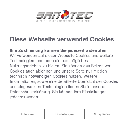
Diese Webseite verwendet Cookies
Ihre Zustimmung können Sie jederzeit widerrufen.
Wir verwenden auf dieser Webseite Cookies und weitere
Technologien, um Ihnen ein bestmögliches
Nutzungserlebnis zu bieten. Sie können das Setzen von
Cookies auch ablehnen und unsere Seite nur mit den
Datenschutzerklärung
technisch notwendigen Cookies nutzen. Weitere
Informationen, sowie eine detaillierte Übersicht der Cookies
Wir bedanken uns für Ihren Besuch bei SANTEC GmbH &
und eingesetzten Technologien finden Sie in unserer
Co.KG. Der sichere Umgang mit Ihren Daten ist uns
Datenschutzerklärung
. Sie können Ihre
Einstellungen
jederzeit ändern.
besonders wichtig. Wir möchten Sie daher hiermit
ausführlich über die Verwendung Ihrer Daten bei dem
Besuch unseres Webauftritts informieren.
Ablehnen
Ablehnen
Einstellungen
Akzeptieren