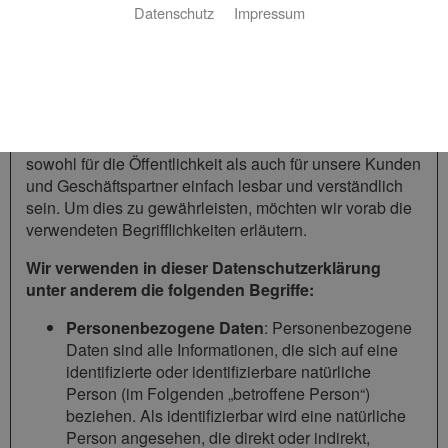
1 Begriffsbestimmungen
Datenschutz
Impressum
Die Datenschutzerklärung der SANTEC GmbH &
Co.KG beruht auf den Begrifflichkeiten, die durch den
Europäischen Richtlinien- und Verordnungsgeber beim
Erlass der Datenschutz-Grundverordnung (DSGVO)
verwendet wurden. Unsere Datenschutzerklärung soll
sowohl für die Öffentlichkeit als auch für unsere Kunden
und Geschäftspartner einfach lesbar und verständlich
sein. Um dies zu gewährleisten, möchten wir vorab die
verwendeten Begrifflichkeiten erläutern.
Wir verwenden in dieser Datenschutzerklärung
unter anderem die folgenden Begriffe:
Personenbezogene Daten
: Personenbezogene
Daten sind alle Informationen, die sich auf eine
identifizierte oder identifizierbare natürliche
Person (im Folgenden „betroffene Person“)
beziehen. Als identifizierbar wird eine natürliche
Person angesehen, die direkt oder indirekt,